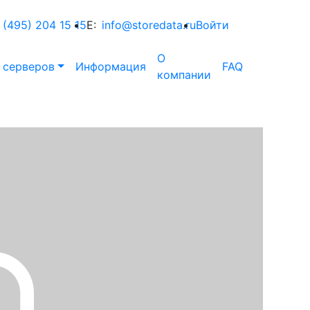
 (495) 204 15 15
E:
info@storedata.ru
Войти
О
 серверов
Информация
FAQ
компании