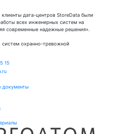
 клиенты дата-центров StoreData были
работы всех инженерных систем на
яя современные надежные решения».
» систем охранно-тревожной
5 15
.ru
и документы
я
ериалы