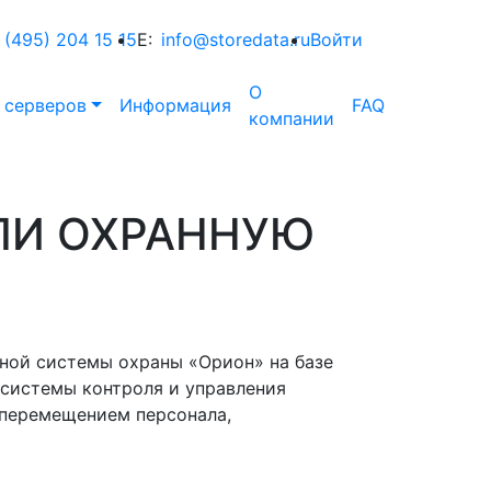
 (495) 204 15 15
E:
info@storedata.ru
Войти
О
 серверов
Информация
FAQ
компании
ЛИ ОХРАННУЮ
нной системы охраны «Орион» на базе
 системы контроля и управления
 перемещением персонала,