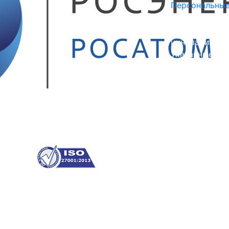
Персональные
©
2010-2026 S
инновационны
Указанные на 
офертой.