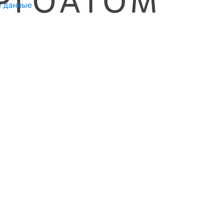
 данные
tore
Data
LLC - ООО "Научный
й центр".
сайте цены не являются публичной