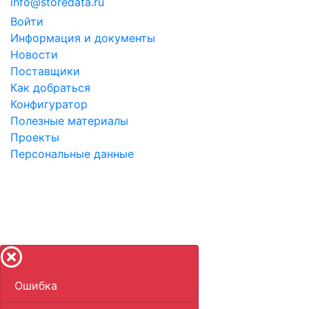
info@storedata.ru
Войти
Информация и документы
Новости
Поставщики
Как добраться
Конфигуратор
Полезные материалы
Проекты
Персональные данные
©
2010-2026 Store
Data
LLC - ООО "Научный
инновационный центр".
Указанные на сайте цены не являются публичной
офертой.
Ошибка